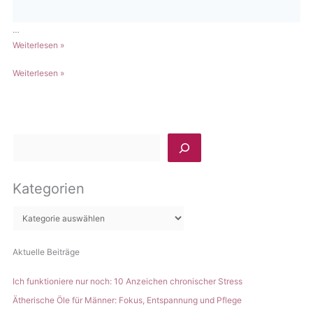
…
Ätherische
Weiterlesen »
Öle
Ätherische
Weiterlesen »
im
Öle
Urlaub:
im
Praktische
Urlaub:
Helfer
Praktische
für
S
Helfer
unterwegs
u
für
c
unterwegs
Kategorien
h
e
n
Aktuelle Beiträge
Ich funktioniere nur noch: 10 Anzeichen chronischer Stress
Ätherische Öle für Männer: Fokus, Entspannung und Pflege