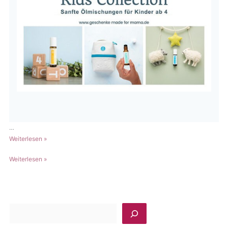
…
doTERRA
Weiterlesen »
Kids
doTERRA
Weiterlesen »
Collection:
Kids
7
Collection:
ätherische
7
Öle
ätherische
für
S
Öle
Kinder
u
für