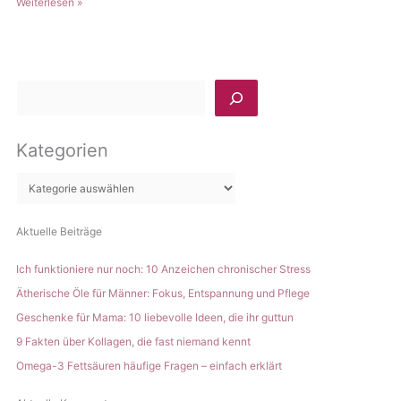
doTERRA
Weiterlesen »
Mineralischer
Sun:
Sonnenschutz
Mineralischer
für
Sonnenschutz
die
für
ganze
S
die
Familie
u
ganze
c
Familie
Kategorien
h
e
n
Aktuelle Beiträge
Ich funktioniere nur noch: 10 Anzeichen chronischer Stress
Ätherische Öle für Männer: Fokus, Entspannung und Pflege
Geschenke für Mama: 10 liebevolle Ideen, die ihr guttun
9 Fakten über Kollagen, die fast niemand kennt
Omega-3 Fettsäuren häufige Fragen – einfach erklärt