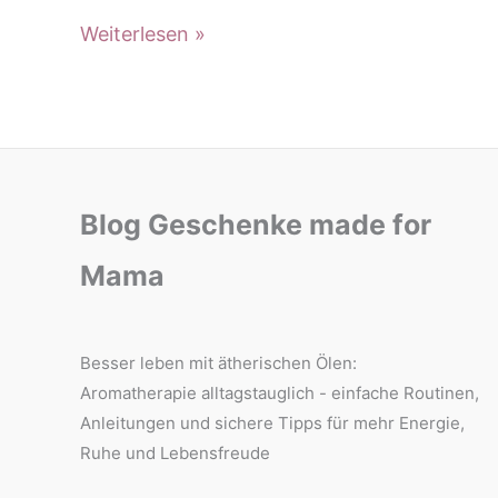
Öle
Ätherische
Weiterlesen »
für
Öle
Kinder:
für
Sicher
Kinder:
vom
Sicher
Baby
vom
Blog Geschenke made for
bis
Baby
zum
Mama
bis
Teenager
zum
Teenager
Besser leben mit ätherischen Ölen:
Aromatherapie alltagstauglich - einfache Routinen,
Anleitungen und sichere Tipps für mehr Energie,
Ruhe und Lebensfreude