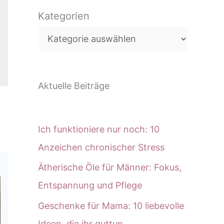
c
Kategorien
h
e
n
Aktuelle Beiträge
Ich funktioniere nur noch: 10
Anzeichen chronischer Stress
Ätherische Öle für Männer: Fokus,
Entspannung und Pflege
Geschenke für Mama: 10 liebevolle
Ideen, die ihr guttun