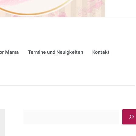
for Mama
Termine und Neuigkeiten
Kontakt
S
u