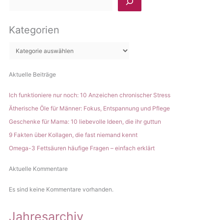
Rezepte
Wirkung
u
und
c
Wirkung
Kategorien
h
e
n
Aktuelle Beiträge
Ich funktioniere nur noch: 10 Anzeichen chronischer Stress
Ätherische Öle für Männer: Fokus, Entspannung und Pflege
Geschenke für Mama: 10 liebevolle Ideen, die ihr guttun
9 Fakten über Kollagen, die fast niemand kennt
Omega-3 Fettsäuren häufige Fragen – einfach erklärt
Aktuelle Kommentare
Es sind keine Kommentare vorhanden.
Jahresarchiv