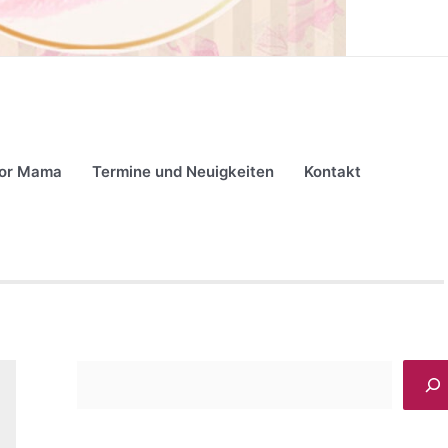
for Mama
Termine und Neuigkeiten
Kontakt
S
u