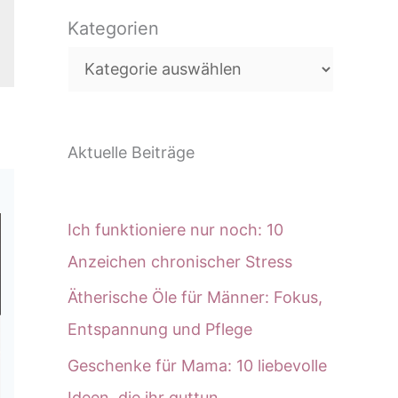
c
Kategorien
h
e
n
Aktuelle Beiträge
Ich funktioniere nur noch: 10
Anzeichen chronischer Stress
Ätherische Öle für Männer: Fokus,
Entspannung und Pflege
Geschenke für Mama: 10 liebevolle
Ideen, die ihr guttun