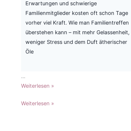
Erwartungen und schwierige
Familienmitglieder kosten oft schon Tage
vorher viel Kraft. Wie man Familientreffen
überstehen kann – mit mehr Gelassenheit,
weniger Stress und dem Duft ätherischer
Öle
…
Familientreffen
Weiterlesen »
überstehen:
Familientreffen
Weiterlesen »
7
überstehen:
Tipps
7
für