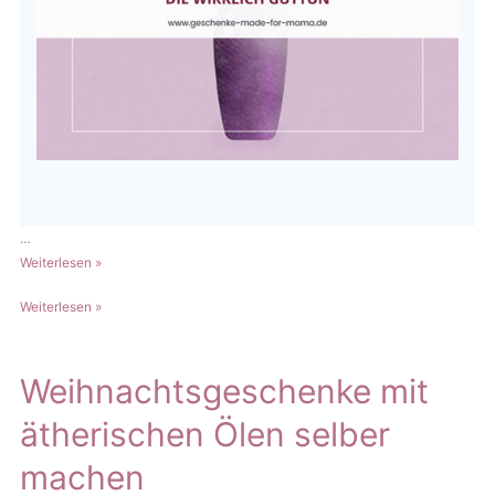
…
Geschenke
Weiterlesen »
für
Geschenke
Weiterlesen »
Mama:
für
10
Mama:
liebevolle
10
Weihnachtsgeschenke mit
Ideen,
liebevolle
die
ätherischen Ölen selber
Ideen,
ihr
die
guttun
machen
ihr