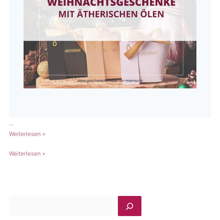
…
Weihnachtsgeschenke
Weiterlesen »
mit
Weihnachtsgeschenke
Weiterlesen »
ätherischen
mit
Ölen
ätherischen
selber
Ölen
machen
selber
S
machen
u