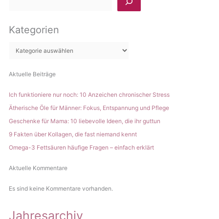
Rezepte
Wirkung
u
und
c
Wirkung
Kategorien
h
e
n
Aktuelle Beiträge
Ich funktioniere nur noch: 10 Anzeichen chronischer Stress
Ätherische Öle für Männer: Fokus, Entspannung und Pflege
Geschenke für Mama: 10 liebevolle Ideen, die ihr guttun
9 Fakten über Kollagen, die fast niemand kennt
Omega-3 Fettsäuren häufige Fragen – einfach erklärt
Aktuelle Kommentare
Es sind keine Kommentare vorhanden.
Jahresarchiv