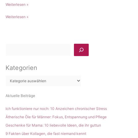
Haarpflege
Weiterlesen »
mit
Haarpflege
Weiterlesen »
ätherischen
mit
Ölen
ätherischen
–
Ölen
–
–
natürlich
S
–
schönes
u
natürlich
Haar
c
schönes
Kategorien
h
Haar
e
n
Aktuelle Beiträge
Ich funktioniere nur noch: 10 Anzeichen chronischer Stress
Ätherische Öle für Männer: Fokus, Entspannung und Pflege
Geschenke für Mama: 10 liebevolle Ideen, die ihr guttun
9 Fakten über Kollagen, die fast niemand kennt