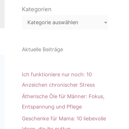
c
Kategorien
h
e
n
Aktuelle Beiträge
Ich funktioniere nur noch: 10
Anzeichen chronischer Stress
Ätherische Öle für Männer: Fokus,
Entspannung und Pflege
Geschenke für Mama: 10 liebevolle
Ideen, die ihr guttun