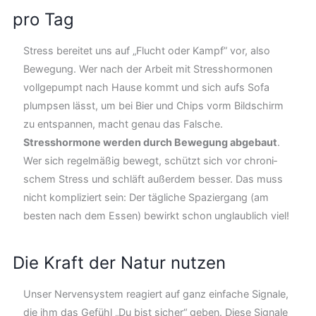
pro Tag
Stress berei­tet uns auf „Flucht oder Kampf” vor, also
Bewe­gung. Wer nach der Arbeit mit Stress­hor­mo­nen
voll­gepumpt nach Hau­se kommt und sich aufs Sofa
plump­sen lässt, um bei Bier und Chips vorm Bildschirm
zu ent­span­nen, macht genau das Fal­sche.
Stress­hor­mo­ne wer­den durch Bewe­gung abge­baut
.
Wer sich regel­mä­ßig bewegt, schützt sich vor chro­ni­
schem Stress und schläft außerdem bes­ser. Das muss
nicht kompliziert sein: Der tägliche Spaziergang (am
besten nach dem Essen) bewirkt schon unglaublich viel!
Die Kraft der Natur nutzen
Unser Nervensystem reagiert auf ganz einfache Signale,
die ihm das Gefühl „Du bist sicher“ geben. Diese Signale