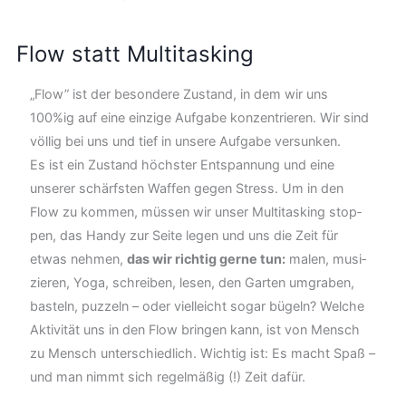
Flow statt Multitasking
„Flow” ist der besondere Zustand, in dem wir uns
100%ig auf eine ein­zi­ge Auf­ga­be konzentrieren. Wir sind
völlig bei uns und tief in unsere Aufgabe versunken.
Es ist ein Zustand höchster Entspannung und eine
unserer schärfsten Waffen gegen Stress. Um in den
Flow zu kommen, müssen wir unser Mul­ti­tas­king stop­
pen, das Han­dy zur Sei­te legen und uns die Zeit für
etwas nehmen,
das wir rich­tig ger­ne tun:
malen, musi­
zie­ren, Yoga, schrei­ben, lesen, den Gar­ten umgra­ben,
bas­teln, puzzeln – oder vielleicht sogar bügeln? Welche
Aktivität uns in den Flow bringen kann, ist von Mensch
zu Mensch unterschiedlich. Wichtig ist: Es macht Spaß –
und man nimmt sich regelmäßig (!) Zeit dafür.