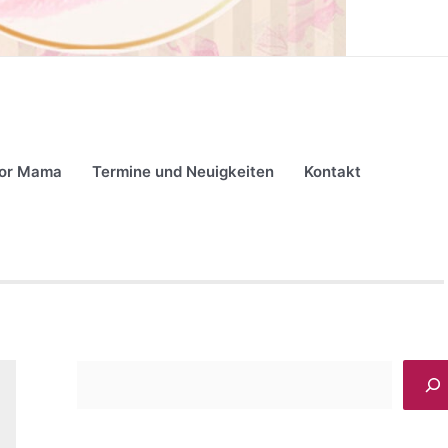
for Mama
Termine und Neuigkeiten
Kontakt
S
u