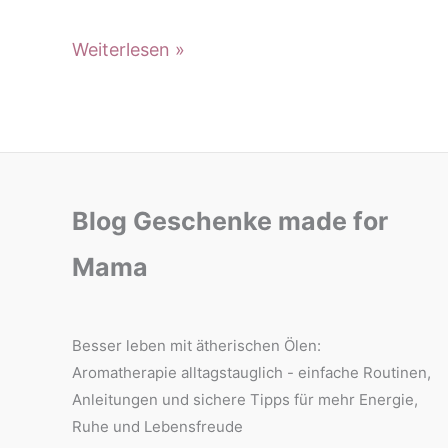
mit
Yoga
Weiterlesen »
ätherischen
mit
Ölen
ätherischen
für
Ölen
mehr
für
Ruhe
mehr
Blog Geschenke made for
und
Ruhe
Entspannung
Mama
und
Entspannung
Besser leben mit ätherischen Ölen:
Aromatherapie alltagstauglich - einfache Routinen,
Anleitungen und sichere Tipps für mehr Energie,
Ruhe und Lebensfreude