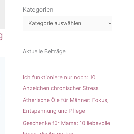
c
Kategorien
h
e
n
g
Aktuelle Beiträge
Ich funktioniere nur noch: 10
Anzeichen chronischer Stress
Ätherische Öle für Männer: Fokus,
Entspannung und Pflege
Geschenke für Mama: 10 liebevolle
Ideen, die ihr guttun