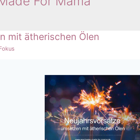
 Made For Mama
n mit ätherischen Ölen
 Fokus