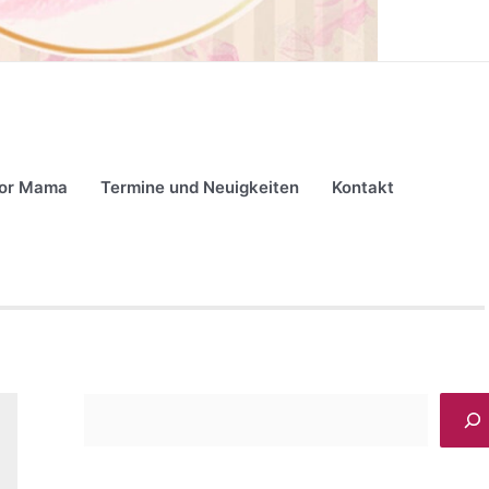
for Mama
Termine und Neuigkeiten
Kontakt
S
u