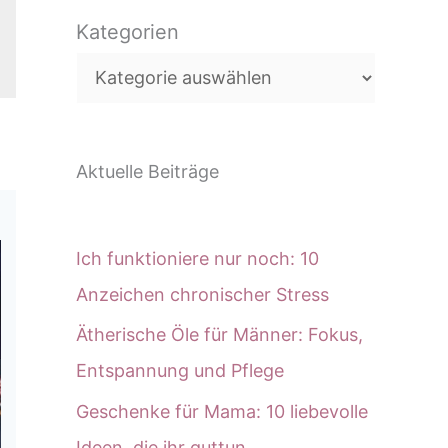
c
Kategorien
h
e
n
Aktuelle Beiträge
Ich funktioniere nur noch: 10
Anzeichen chronischer Stress
Ätherische Öle für Männer: Fokus,
Entspannung und Pflege
Geschenke für Mama: 10 liebevolle
Ideen, die ihr guttun