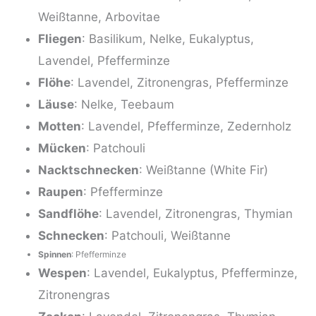
Weißtanne, Arbovitae
Fliegen
: Basilikum, Nelke, Eukalyptus,
Lavendel, Pfefferminze
Flöhe
: Lavendel, Zitronengras, Pfefferminze
Läuse
: Nelke, Teebaum
Motten
: Lavendel, Pfefferminze, Zedernholz
Mücken
: Patchouli
Nacktschnecken
: Weißtanne (White Fir)
Raupen
: Pfefferminze
Sandflöhe
: Lavendel, Zitronengras, Thymian
Schnecken
: Patchouli, Weißtanne
Spinnen
: Pfefferminze
Wespen
: Lavendel, Eukalyptus, Pfefferminze,
Zitronengras